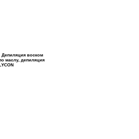
- Депиляция воском
по маслу, депиляция
LYCON