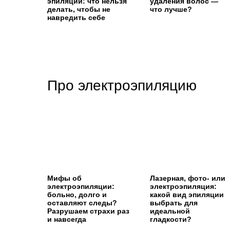
эпиляции: что нельзя
удаления волос —
делать, чтобы не
что лучше?
навредить себе
Про электроэпиляцию
Мифы об
Лазерная, фото- или
электроэпиляции:
электроэпиляция:
больно, долго и
какой вид эпиляции
оставляют следы?
выбрать для
Разрушаем страхи раз
идеальной
и навсегда
гладкости?