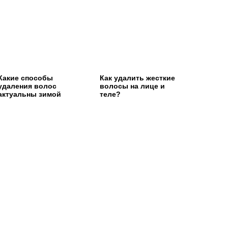
Какие способы
Как удалить жесткие
удаления волос
волосы на лице и
актуальны зимой
теле?