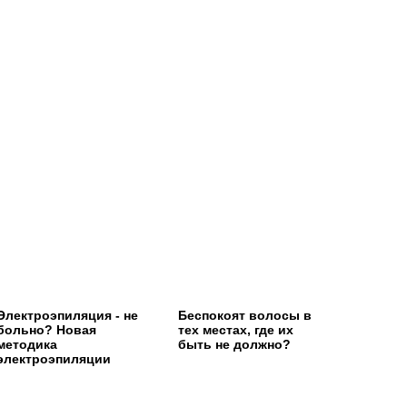
Электроэпиляция - не
Беспокоят волосы в
больно? Новая
тех местах, где их
методика
быть не должно?
электроэпиляции