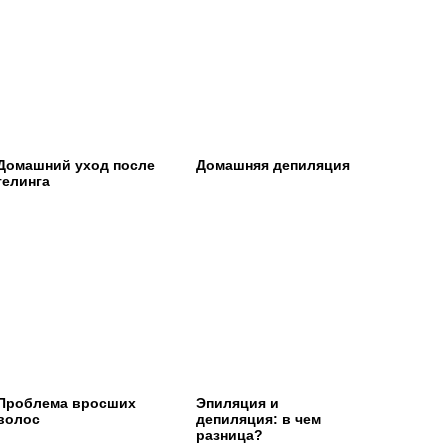
Домашний уход после
Домашняя депиляция
гелинга
Проблема вросших
Эпиляция и
волос
депиляция: в чем
разница?