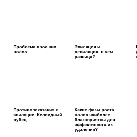
Проблема вросших
Эпиляция и
волос
депиляция: в чем
разница?
Противопоказания к
Какие фазы роста
эпиляции. Келоидный
волос наиболее
рубец
благоприятны для
эффективного их
удаления?