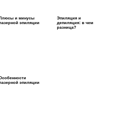
Плюсы и минусы
Эпиляция и
лазерной эпиляции
депиляция: в чем
разница?
Особенности
лазерной эпиляции