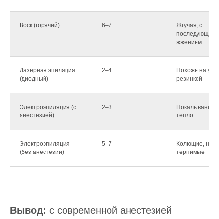
Воск (горячий)
6–7
Жгучая, с
последующим
жжением
Лазерная эпиляция
2–4
Похоже на уко
(диодный)
резинкой
Электроэпиляция (с
2–3
Покалывание, 
анестезией)
тепло
Электроэпиляция
5–7
Колющие, но
(без анестезии)
терпимые
Вывод:
с современной анестезией