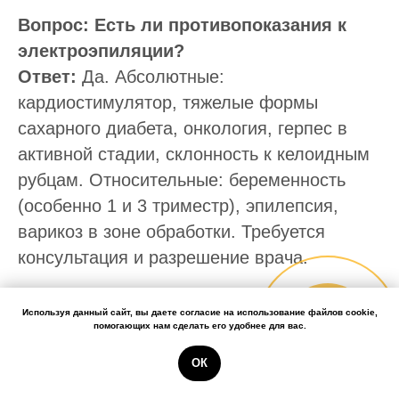
Вопрос: Есть ли противопоказания к
электроэпиляции?
Ответ:
Да. Абсолютные:
кардиостимулятор, тяжелые формы
сахарного диабета, онкология, герпес в
активной стадии, склонность к келоидным
рубцам. Относительные: беременность
(особенно 1 и 3 триместр), эпилепсия,
варикоз в зоне обработки. Требуется
консультация и разрешение врача.
Вопрос: Какой уход нужен после
Используя данный сайт, вы даете согласие на использование файлов cookie,
Онлайн-
помогающих нам сделать его удобнее для вас.
электроэпиляции?
запись
Ответ:
В первые 24 часа не мочить
ОК
обработанную зону, не использовать