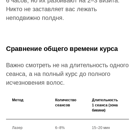
6 часов, но их разбивают на 2–3 визита.
Никто не заставляет вас лежать
неподвижно полдня.
Сравнение общего времени курса
Важно смотреть не на длительность одного
сеанса, а на полный курс до полного
исчезновения волос.
Метод
Количество
Длительность
О
сеансов
1 сеанса (зона
вр
бикини)
пр
Лазер
6–8%
15–20 мин
~2