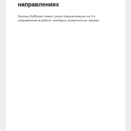
направлениях
Салоны EpilExpert имеют узкую специализацию на 3-х
направлениях в работе: эпиляция, косметология, массаж