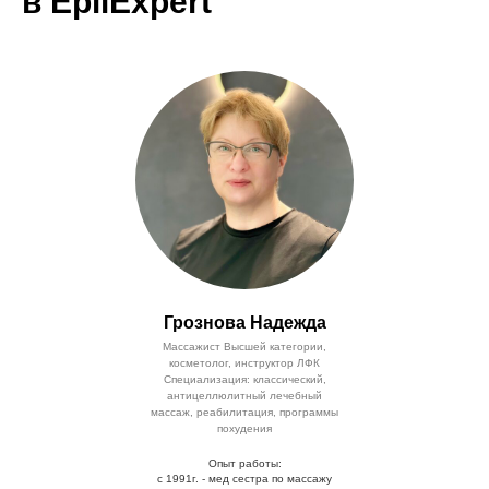
в EpilExpert
Грознова Надежда
Массажист Высшей категории,
косметолог, инструктор ЛФК
Специализация: классический,
антицеллюлитный лечебный
массаж, реабилитация, программы
похудения
Опыт работы:
с 1991г. - мед сестра по массажу