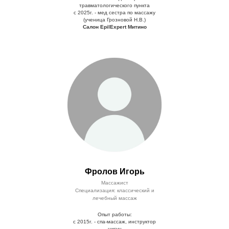
травматологического пункта
с 2025г. - мед сестра по массажу
(ученица Грозновой Н.В.)
Салон EpilExpert Митино
Фролов Игорь
Массажист
Специализация: классический и
лечебный массаж
Опыт работы:
с 2015г. - спа-массаж, инструктор
цигун