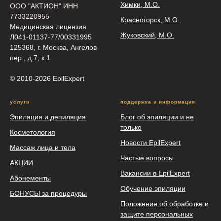
Химки, М.О.
ООО "АКТИОН" ИНН
7733220955
Красногорск, М.О.
Медицинская лицензия
Жуковский, М.О.
Л041-01137-77/00331995
125368, г. Москва, Ангелов
пер., д.7, к.1
© 2010-2026 EpilEхрert
услуги
поддержка и информация
Эпиляция и депиляция
Блог об эпиляции и не
только
Косметология
Новости EpilExpert
Массаж лица и тела
Частые вопросы
АКЦИИ
Вакансии в EpilExpert
Абонементы
Обучение эпиляции
БОНУСЫ за процедуры
Положение об обработке и
защите персональных