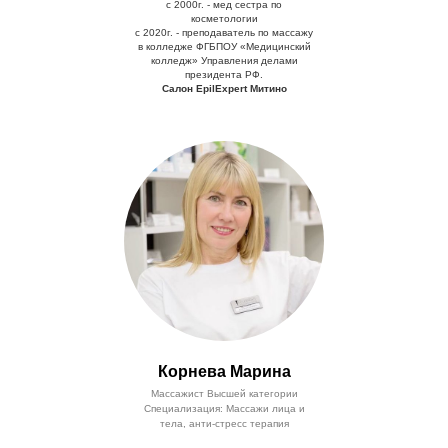
с 2000г. - мед сестра по
косметологии
с 2020г. - преподаватель по массажу
в колледже ФГБПОУ «Медицинский
колледж» Управления делами
президента РФ.
Салон EpilExpert Митино
Корнева Марина
Массажист Высшей категории
Специализация: Массажи лица и
тела, анти-стресс терапия