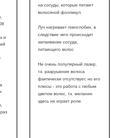
на сосуды, которые питают
волосяной фолликул.
,
08
Луч нагревает гемоглобин, в
следствие чего происходит
к и
запаивание сосуда,
чий
питающего волос
о
Не очень популярный лазер,
т.к. разрушение волоса
фактически отсутствует, но его
а
плюсы - это работа с любым
и.
цветом волос, т.к. меланин
здесь не играет роли.
р,
раз