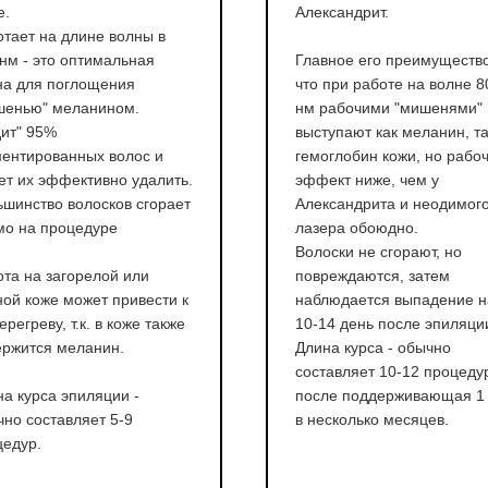
е.
Александрит.
тает на длине волны в
нм - это оптимальная
Главное его преимущество
на для поглощения
что при работе на волне 8
шенью" меланином.
нм рабочими "мишенями"
дит" 95%
выступают как меланин, та
ментированных волос и
гемоглобин кожи, но рабо
ет их эффективно удалить.
эффект ниже, чем у
ьшинство волосков сгорает
Александрита и неодимог
мо на процедуре
лазера обоюдно.
Волоски не сгорают, но
та на загорелой или
повреждаются, затем
ой коже может привести к
наблюдается выпадение н
ерегреву, т.к. в коже также
10-14 день после эпиляци
ержится меланин.
Длина курса - обычно
составляет 10-12 процеду
а курса эпиляции -
после поддерживающая 1 
но составляет 5-9
в несколько месяцев.
цедур.