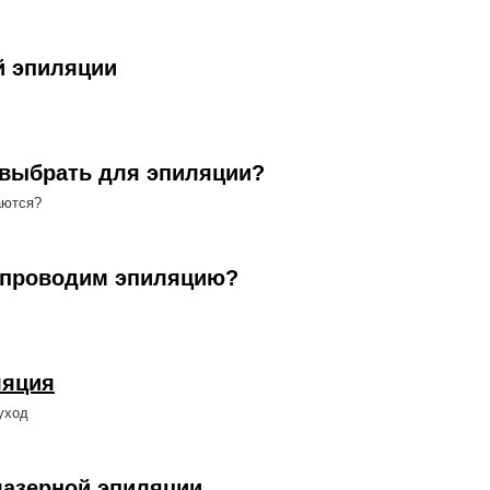
й эпиляции
 выбрать для эпиляции?
аются?
 проводим эпиляцию?
ляция
уход
лазерной эпиляции