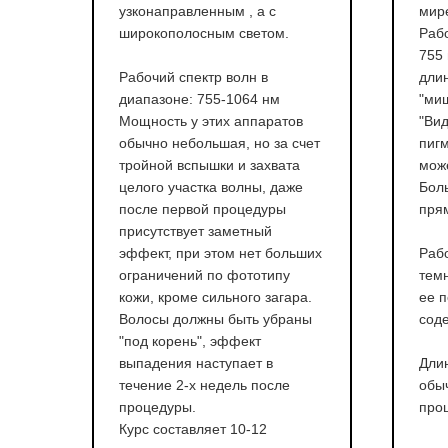
узконаправленным , а с
мир
широкополосным светом.
Рабо
755 
Рабочий спектр волн в
дли
диапазоне: 755-1064 нм
"ми
Мощность у этих аппаратов
"Ви
обычно небольшая, но за счет
пиг
тройной вспышки и захвата
мож
целого участка волны, даже
Бол
после первой процедуры
пря
присутствует заметный
эффект, при этом нет больших
Рабо
ограничений по фототипу
темн
кожи, кроме сильного загара.
ее п
Волосы должны быть убраны
сод
"под корень", эффект
выпадения наступает в
Длин
течение 2-х недель после
обыч
процедуры.
про
Курс составляет 10-12