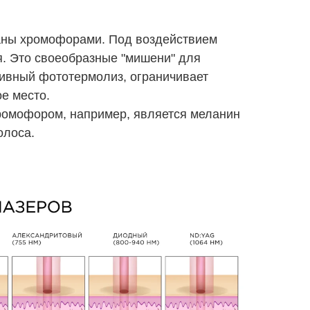
аны хромофорами. Под воздействием
. Это своеобразные "мишени" для
тивный фототермолиз, ограничивает
ое место.
ромофором, например, является меланин
олоса.