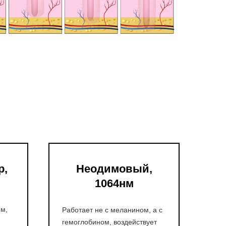
р,
Неодимовый,
1064нм
ом,
Работает не с меланином, а с
гемоглобином, воздействует