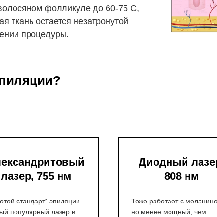
 волосяном фолликуле до 60-75 С,
я ткань остается незатронутой
ении процедуры.
эпиляции?
ександритовый
Диодный лазе
лазер, 755 нм
808 нм
отой стандарт" эпиляции.
Тоже работает с меланин
ый популярный лазер в
но менее мощный, чем