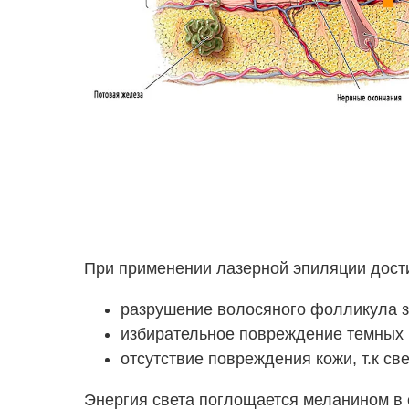
При применении лазерной эпиляции дост
разрушение волосяного фолликула з
избирательное повреждение темных 
отсутствие повреждения кожи, т.к св
Энергия света поглощается меланином в 