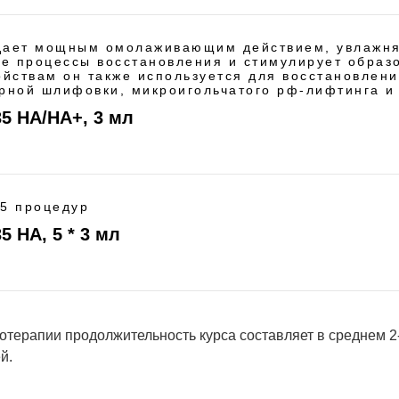
дает мощным омолаживающим действием, увлажняе
ые процессы восстановления и стимулирует образ
ойствам он также используется для восстановлен
рной шлифовки, микроигольчатого рф-лифтинга и 
35 HA/HA+, 3 мл
 5 процедур
5 HA, 5 * 3 мл
терапии продолжительность курса составляет в среднем 2
й.