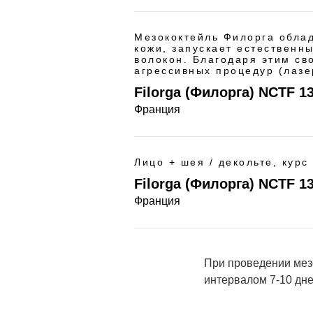
Мезококтейль Филорга обла
кожи, запускает естественн
волокон. Благодаря этим св
агрессивных процедур (лазе
Filorga (Филорга) NCTF 1
Франция
Лицо + шея / декольте, курс
Filorga (Филорга) NCTF 13
Франция
При проведении мезо
интервалом 7-10 дне