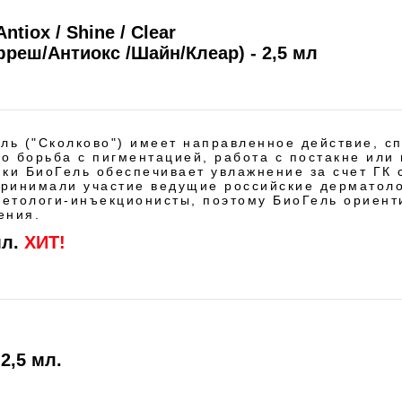
Antiox / Shine / Clear
еш/Антиокс /Шайн/Клеар) - 2,5 мл
ль ("Сколково") имеет направленное действие, с
то борьба с пигментацией, работа с постакне или
ки БиоГель обеспечивает увлажнение за счет ГК 
принимали участие ведущие российские дерматол
метологи-инъекционисты, поэтому БиоГель ориен
ения.
мл.
ХИТ!
 2,5 мл.