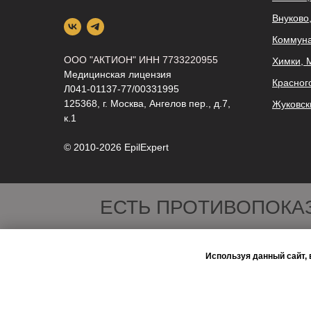
Внуково
Коммуна
ООО "АКТИОН" ИНН 7733220955
Химки, 
Медицинская лицензия
Красног
Л041-01137-77/00331995
125368, г. Москва, Ангелов пер., д.7,
Жуковск
к.1
© 2010-2026 EpilEхрert
ЕСТЬ ПРОТИВОПОКА
Используя данный сайт, 