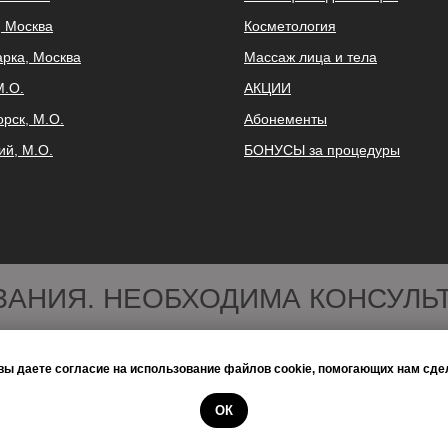
, Москва
Косметология
рка, Москва
Массаж лица и тела
М.О.
АКЦИИ
орск, М.О.
Абонементы
ий, М.О.
БОНУСЫ за процедуры
ЗАНИЯ. НЕОБХОДИМА КОНСУЛЬ
вы даете согласие на использование файлов cookie, помогающих нам сдел
Юиридическое предупреждение или отказ от ответственности
ОК