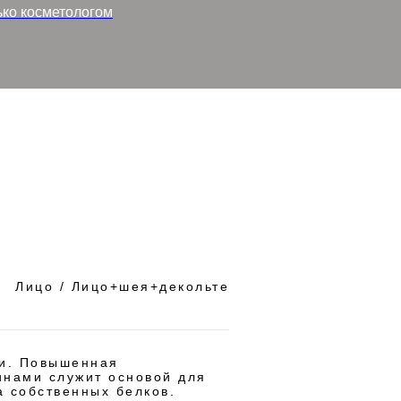
ко косметологом
Лицо / Лицо+шея+декольте
жи. Повышенная
инами служит основой для
а собственных белков.